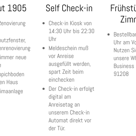
ut 1905
Self Check-in
Frühst
Zim
Renovierung
Check-in Kiosk von
14:30 Uhr bis 22:30
Bestellba
Uhr
utzfenster,
Uhr am V
nrenovierung
Meldeschein muß
Nutzen Si
vor Anreise
Zimmer neue
unsere W
ausgefüllt werden,
e
Business 
spart Zeit beim
91208
ppichboden
einchecken
en Haus
Der Check-in erfolgt
limaanlage
digital am
Anreisetag an
unserem Check-in
Automat direkt vor
der Tür.