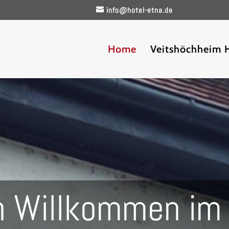
info@hotel-etna.de
Home
Veitshöchheim 
h Willkommen im