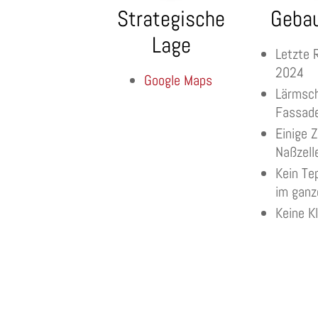
Strategische
Geba
Lage
Letzte 
2024
Google Maps
Lärmsch
Fassade
Einige 
Naßzell
Kein Te
im ganz
Keine K